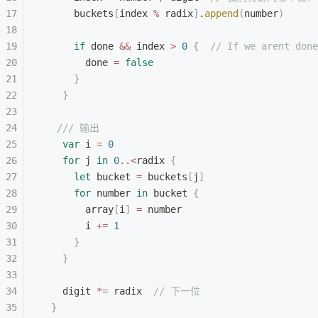
      buckets
[
index 
%
 radix
]
.
append
(
number
)
      if
 done 
&&
 index 
>
 0
 {
  // If we arent done
        done 
=
 false
      }
    }
   /// 输出
    var
 i 
=
 0
    for
 j 
in
 0
..<
radix 
{
      let
 bucket 
=
 buckets
[
j
]
      for
 number 
in
 bucket 
{
        array
[
i
]
 =
 number
        i 
+=
 1
      }
    }
    digit 
*=
 radix  
// 下一位
  }