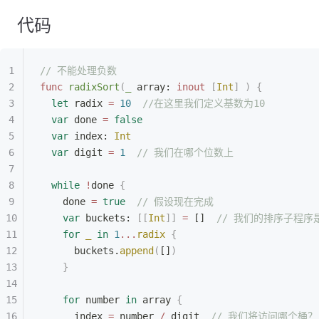
代码
// 不能处理负数
func
 radixSort
(
_
 array: 
inout
 [
Int
]
 )
 {
  let
 radix 
=
 10
  //在这里我们定义基数为10
  var
 done 
=
 false
  var
 index: 
Int
  var
 digit 
=
 1
  // 我们在哪个位数上
  while
 !
done 
{
    done 
=
 true
  // 假设现在完成
    var
 buckets: 
[[
Int
]]
 =
 []  
// 我们的排序子程
    for
 _
 in
 1
...
radix
 {
      buckets.
append
(
[]
)
    }
    for
 number 
in
 array 
{
      index 
=
 number 
/
 digit  
// 我们将访问哪个桶？