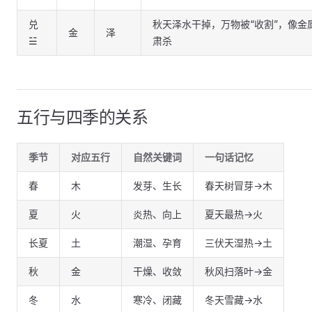
兑
秋天泽水干掉，万物被“收割”，像金
金
泽
☱
肃杀
五行与四季的关系
季节
对应五行
自然关键词
一句话记忆
春
木
发芽、生长
春天树冒芽→木
夏
火
炎热、向上
夏天最热→火
长夏
土
潮湿、孕育
三伏天湿热→土
秋
金
干燥、收敛
秋风扫落叶→金
冬
水
寒冷、闭藏
冬天雪藏→水