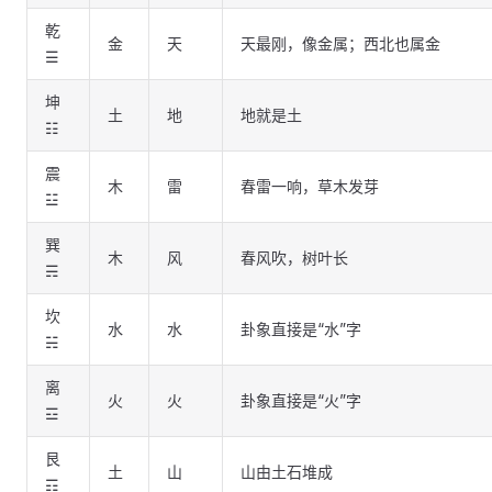
乾
金
天
天最刚，像金属；西北也属金
☰
坤
土
地
地就是土
☷
震
木
雷
春雷一响，草木发芽
☳
巽
木
风
春风吹，树叶长
☴
坎
水
水
卦象直接是“水”字
☵
离
火
火
卦象直接是“火”字
☲
艮
土
山
山由土石堆成
☶