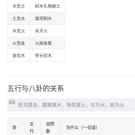
木克土
树木扎根破土
土克水
堤坝制水
水克火
水灭火
火克金
火熔金属
金克木
斧头砍木
五行与八卦的关系
乾兑属金，震巽属木，坤艮属土，坎为水，离为火
五
自然
卦
为什么（一句话）
行
象