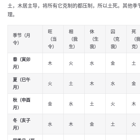
土，木居主导，将所有它克制的都压制，所以土死。其他季
理。
旺
相
休
囚
死
季节（月
（当
（我
（生
（克
（
令）
令）
生）
我）
我）
克
春（寅卯
木
火
水
金
土
月）
夏（巳午
火
土
木
水
金
月）
秋（申酉
金
水
土
火
木
月）
冬（亥子
水
木
金
土
火
月）