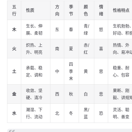
五
方
季
颜
情
性质
性格特点
行
向
节
色
绪
生长、伸
青/
生机勃勃
木
东
春
怒
展、柔韧
绿
好动、积
炽热、上
赤/
热情、外
火
南
夏
喜
升、明亮
红
向、易冲
四
承载、稳
稳重、耐
土
中
季
黄
思
定、调和
心、包容
末
收敛、坚
果断、刚
金
西
秋
白
悲
硬、清冷
毅、讲规
潮湿、下
黑/
灵活、聪
水
北
冬
恐
行、流动
蓝
明、善变