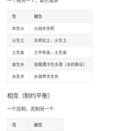
一个帮另一个、助它成长
生
被生
木生火
火由木生旺
火生土
灰烬化土，火生土
土生金
土中有金，土生金
金生水
金属遇冷生水滴（水的象征）
水生木
水滋养木生长
相克（制约平衡）
一个压制、克制另一个
克
被克