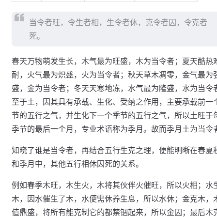
当令者旺，令生者相，生令者休，克令者囚，令克者
死。
春天万物萌发生长，木气最为旺盛，木为当令者；夏天酷热
耐，火气最为炽盛，火为当令者；秋天草木凋零，金气最为
盛，金为当令者；冬天天寒地冻，水气最为隆盛，水为当令
至于土，因其具有承载、生化、受纳之作用，主要承载前一
节的五行之气，并生化下一个季节的五行之气，所以土旺于
季节的最后一个月，专业术语称为季月。故而季月土为当令
知晓了谁是当令者，再结合五行生克之理，便能明晰在春夏
和季月中，其他五行相休囚死的关系。
例如春季木旺，木生火，木将其伙伴火催旺，所以火相；水
木，因水催生了木，水便需休养生息，所以水休；金克木，
值鼎盛，将所有能克制它的都禁锢起来，所以金囚；最后木