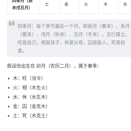
四季月（辰
土
金
火
木
水
未戌丑月）
四季月：每个季节最后一个月，即辰月（春末）、未月
（夏末）、戌月（秋末）、丑月（冬末），五行属土。
旺是自己，相是孩子，休是父母，囚是敌人，死是奴
隶。
假设你出生在 卯月（农历二月），属于春季：
木：旺（当令）
火：相（木生火）
水：休（水生木）
金：囚（金克木）
土：死（木克土）