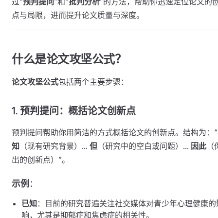
过“
预判提问
”和“
批判分析
”的方法，帮助你迅速定位论文的
点与局限，进而提升论文质量与深度。
什么是论文攻坚公式？
论文攻坚公式
包括两个主要步骤：
1. 预判提问：概括论文创新点
预判提问帮助你用简洁的方式概括论文的创新点。结构为：“
知
（现有研究背景）...
但
（研究中的空白或问题）...
因此
（
出的创新点）”。
示例
：
已知
：目前的研究普遍关注社交媒体对青少年心理健康的
响，尤其是抑郁症和焦虑症的相关性。