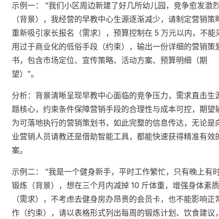
示例一： “我们小区周边新建了好几所幼儿园，竞争愈发激
（背景），我经营的早教中心生源逐渐减少，请制定营销策
重新吸引家长报名（需求），预算控制在 5 万元以内，不能
用过于商业化的低俗手段（约束），输出一份详细的营销策
书，包含市场定位、宣传策略、活动方案、预算明细（期
望）”。
分析：背景清晰呈现早教中心面临的竞争压力，需求直击生
题核心，约束条件保障营销手段的合理性与成本可控，期望
为可落地执行的营销策划书，如此完整的信息传达，无论是
业营销人员请教还是借助智能工具，都能快速获得精准有效
案。
示例二： “我是一个健身新手，平时工作繁忙，只有晚上有
锻炼（背景），想在三个月内减掉 10 斤体重，增强身体素
（需求），不考虑去健身房办昂贵的会员卡，也不能影响正
作（约束），请以表格形式列出每周的锻炼计划、饮食建议