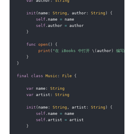
var
 author
:
String
init
(
name
:
String
,
 author
:
String
)
{
self
.
name 
=
 name

self
.
author 
=
 author

}
func
open
(
)
{
print
(
"在 iBooks 中打开 
\(
author
)
 编写的 
\
}
}
final
class
Music
:
File
{
var
 name
:
String
var
 artist
:
String
init
(
name
:
String
,
 artist
:
String
)
{
self
.
name 
=
 name

self
.
artist 
=
 artist

}