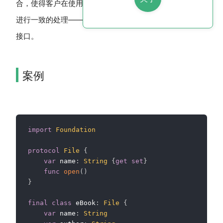
合，使得客户在使用的过程中无须进行区分，可以对他们
进行一致的处理————叶子对象和组合对象实现相同的
ndow)
接口。
案例
import
Foundation
protocol
File
{
var
 name
:
String
{
get
set
}
func
open
(
)
}
final
class
 eBook
:
File
{
var
 name
:
String