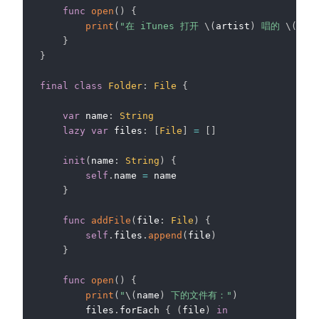
func
open
(
)
{
print
(
"在 iTunes 打开 
\(
artist
)
 唱的 
\(
nam
}
}
final
class
Folder
:
File
{
var
 name
:
String
lazy
var
 files
:
[
File
]
=
[
]
init
(
name
:
String
)
{
self
.
name 
=
 name

}
func
addFile
(
file
:
File
)
{
self
.
files
.
append
(
file
)
}
func
open
(
)
{
print
(
"
\(
name
)
 下的文件有："
)
        files
.
forEach 
{
(
file
)
in