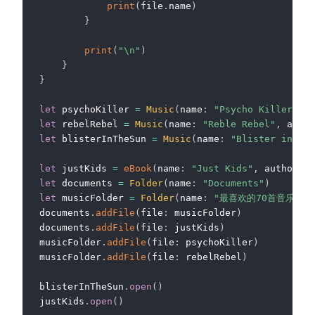
print
(
file
.
name
)
}
print
(
"\n"
)
}
}
let
 psychoKiller 
=
Music
(
name
:
"Psycho Killer"
,
 a
let
 rebelRebel 
=
Music
(
name
:
"Reble Rebel"
,
 artis
let
 blisterInTheSun 
=
Music
(
name
:
"Blister in the
let
 justKids 
=
eBook
(
name
:
"Just Kids"
,
 author
:
"
let
 documents 
=
Folder
(
name
:
"Documents"
)
let
 musicFolder 
=
Folder
(
name
:
"最喜欢的70首音乐"
)
documents
.
addFile
(
file
:
 musicFolder
)
documents
.
addFile
(
file
:
 justKids
)
musicFolder
.
addFile
(
file
:
 psychoKiller
)
musicFolder
.
addFile
(
file
:
 rebelRebel
)
blisterInTheSun
.
open
(
)
justKids
.
open
(
)