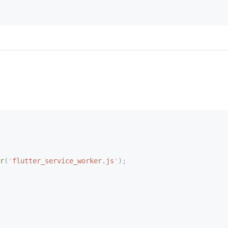
r
(
'
flutter_service_worker.js
'
);