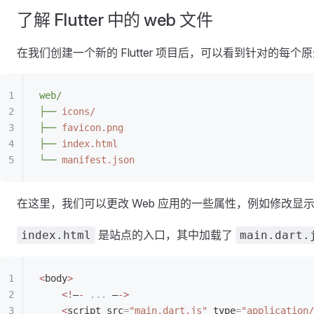
了解 Flutter 中的 web 文件
在我们创建一个新的 Flutter 项目后，可以看到针对的每个原生平
web/
├──
 icons/
├──
 favicon.png
├──
 index.html
└──
 manifest.json
在这里，我们可以更改 Web 应用的一些属性，例如修改
是站点的入口，其中加载了
index.html
main.dart.
<
body
>
	<!
—
-
 ...
 —
->
	<
script src
=
"main.dart.js"
 type
=
"application/