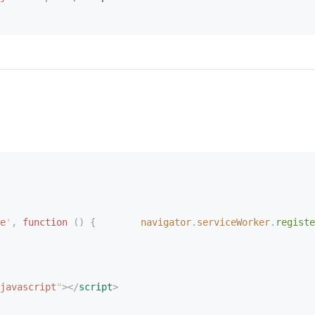
e
'
,
 function
 ()
 {
        navigator
.
serviceWorker
.
registe
javascript
"
></
script
>