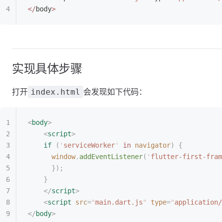
</
body
>
实现具体步骤
打开
会发现如下代码：
index.html
<
body
>
    <
script
>
    if
 (
'
serviceWorker
'
 in
 navigator
)
 {
      window
.
addEventListener
(
'
flutter-first-fram
      });
    }
    </
script
>
    <
script
 src
=
"
main.dart.js
"
 type
=
"
application/
</
body
>