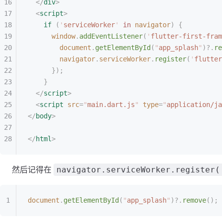
  </
div
>
  <
script
>
    if
 (
'
serviceWorker
'
 in
 navigator
)
 {
      window
.
addEventListener
(
'
flutter-first-fram
        document
.
getElementById
(
"
app_splash
"
)?.
re
        navigator
.
serviceWorker
.
register
(
'
flutter
      });
    }
  </
script
>
  <
script
 src
=
"
main.dart.js
"
 type
=
"
application/ja
</
body
>
</
html
>
然后记得在
navigator.serviceWorker.register(
document
.
getElementById
(
"
app_splash
"
)?.
remove
();