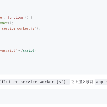
e
'
,
 function
 ()
 {
move
();
_service_worker.js
'
);
vascript
"
></
script
>
之上加入移除
'flutter_service_worker.js');
app_