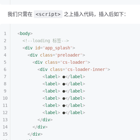
我们只需在
之上插入代码，插入后如下：
<script>
<
body
>
  <!--loading 标签-->
  <
div
 id
=
"
app_splash
"
>
    <
div
 class
=
"
preloader
"
>
      <
div
 class
=
"
cs-loader
"
>
        <
div
 class
=
"
cs-loader-inner
"
>
          <
label
>
 ●
</
label
>
          <
label
>
 ●
</
label
>
          <
label
>
 ●
</
label
>
          <
label
>
 ●
</
label
>
          <
label
>
 ●
</
label
>
          <
label
>
 ●
</
label
>
        </
div
>
      </
div
>
    </
div
>