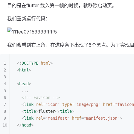
目的是在flutter 载入第一帧的时候，就移除启动页。
我们重新运行代码：
我们会看到右上角，在进度条下出现了6个黑点。为了实现目标
<!
DOCTYPE
 html
>
<
html
>
<
head
>
  ...
  <!-- Favicon -->
  <
link
 rel
=
"
icon
"
 type
=
"
image/png
"
 href
=
"
favicon
  <
title
>
flutter
</
title
>
  <
link
 rel
=
"
manifest
"
 href
=
"
manifest.json
"
>
</
head
>