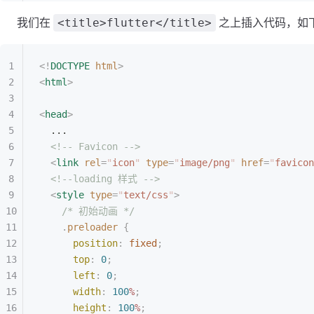
我们在
之上插入代码，如
<title>flutter</title>
<!
DOCTYPE
 html
>
<
html
>
<
head
>
  ...
  <!-- Favicon -->
  <
link
 rel
=
"
icon
"
 type
=
"
image/png
"
 href
=
"
favicon
  <!--loading 样式 -->
  <
style
 type
=
"
text/css
"
>
    /* 初始动画 */
    .
preloader
 {
      position
:
 fixed
;
      top
:
 0
;
      left
:
 0
;
      width
:
 100
%
;
      height
:
 100
%
;