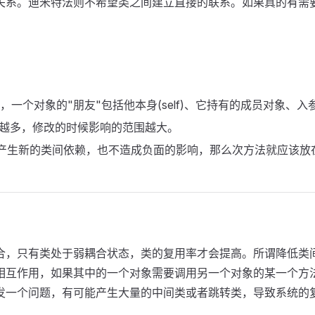
关系。迪米特法则不希望类之间建立直接的联系。如果真的有需
(只与直接的朋友通讯)，一个对象的"朋友"包括他本身(self)、它持有的成员
方法越多，修改的时候影响的范围越大。
不产生新的类间依赖，也不造成负面的影响，那么次方法就应该放
合，只有类处于弱耦合状态，类的复用率才会提高。所谓降低类
相互作用，如果其中的一个对象需要调用另一个对象的某一个方
发一个问题，有可能产生大量的中间类或者跳转类，导致系统的