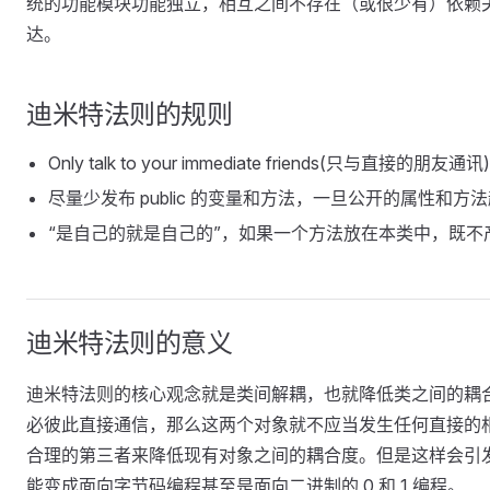
统的功能模块功能独立，相互之间不存在（或很少有）依赖
达。
迪米特法则的规则
Only talk to your immediate friends
尽量少发布 public 的变量和方法，一旦公开的属性和
“是自己的就是自己的”，如果一个方法放在本类中，既
迪米特法则的意义
迪米特法则的核心观念就是类间解耦，也就降低类之间的耦
必彼此直接通信，那么这两个对象就不应当发生任何直接的
合理的第三者来降低现有对象之间的耦合度。但是这样会引
能变成面向字节码编程甚至是面向二进制的 0 和 1 编程。