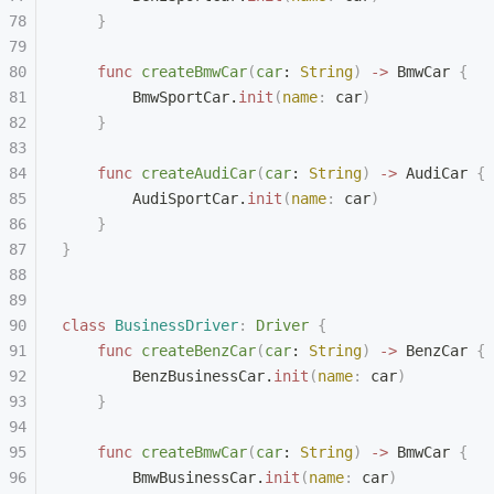
    }
    func
 createBmwCar
(
car
: 
String
)
 ->
 BmwCar 
{
        BmwSportCar.
init
(
name
:
 car
)
    }
    func
 createAudiCar
(
car
: 
String
)
 ->
 AudiCar 
{
        AudiSportCar.
init
(
name
:
 car
)
    }
}
class
 BusinessDriver
:
 Driver 
{
    func
 createBenzCar
(
car
: 
String
)
 ->
 BenzCar 
{
        BenzBusinessCar.
init
(
name
:
 car
)
    }
    func
 createBmwCar
(
car
: 
String
)
 ->
 BmwCar 
{
        BmwBusinessCar.
init
(
name
:
 car
)