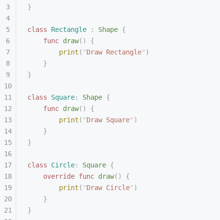
}
class
 Rectangle
 :
 Shape 
{
    func
 draw
()
 {
        print
(
"
Draw Rectangle
"
)
    }
}
class
 Square
:
 Shape 
{
    func
 draw
()
 {
        print
(
"
Draw Square
"
)
    }
}
class
 Circle
:
 Square 
{
    override
 func
 draw
()
 {
        print
(
"
Draw Circle
"
)
    }
}