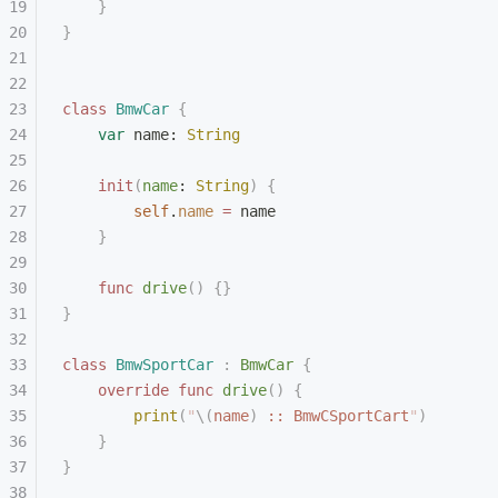
    }
}
class
 BmwCar
 {
    var
 name: 
String
    init
(
name
: 
String
)
 {
        self
.
name
 =
 name
    }
    func
 drive
()
 {}
}
class
 BmwSportCar
 :
 BmwCar 
{
    override
 func
 drive
()
 {
        print
(
"
\(
name
)
 :: BmwCSportCart
"
)
    }
}