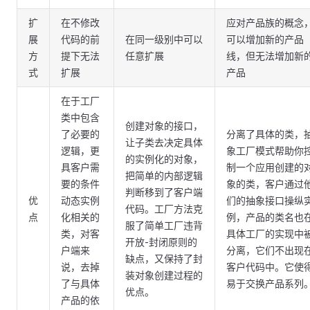
扩
在不修改
应对产品族的概念
展
代码的前
在同一级别中可以
可以增加新的产品
方
提下无法
任意扩展
线，但无法增加新
式
扩展
产品
在于工厂
类中包含
创建对象的接口，
了必要的
分离了具体的类，
让子类去决定具体
逻辑，更
象工厂模式帮助你
的实例化的对象，
具客户需
制一个应用创建的
把简单的内部逻辑
要的条件
象的类，客户通过
判断移到了客户端
优
动态实例
们的抽象接口操纵
代码。工厂方法克
点
化相关的
例，产品的类名也
服了简单工厂违背
类，对客
具体工厂的实现中
开放-封闭原则的
户端来
分离，它们不出现
缺点，又保持了封
说，去掉
客户代码中。它使
装对象创建过程的
了与具体
易于交换产品系列
优点。
产品的依