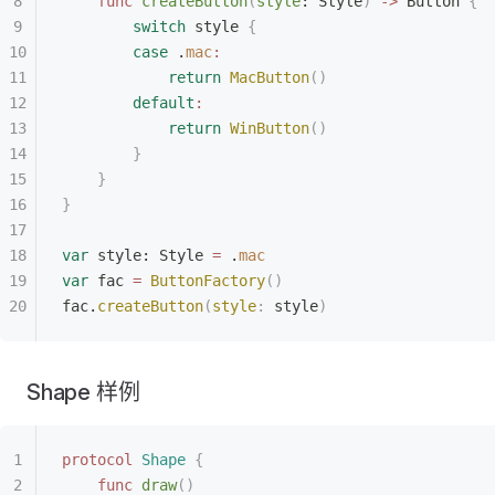
    func
 createButton
(
style
: Style
)
 ->
 Button 
{
        switch
 style 
{
        case
 .
mac
:
            return
 MacButton
()
        default
:
            return
 WinButton
()
        }
    }
}
var
 style: Style 
=
 .
mac
var
 fac 
=
 ButtonFactory
()
fac.
createButton
(
style
:
 style
)
Shape 样例
protocol
 Shape
 {
    func
 draw
()