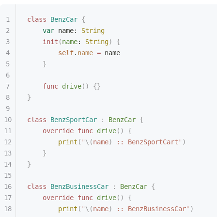
class
 BenzCar
 {
    var
 name: 
String
    init
(
name
: 
String
)
 {
        self
.
name
 =
 name
    }
    func
 drive
()
 {}
}
class
 BenzSportCar
 :
 BenzCar 
{
    override
 func
 drive
()
 {
        print
(
"
\(
name
)
 :: BenzSportCart
"
)
    }
}
class
 BenzBusinessCar
 :
 BenzCar 
{
    override
 func
 drive
()
 {
        print
(
"
\(
name
)
 :: BenzBusinessCar
"
)