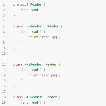
protocol
 Reader
 {
    func
 read
()
}
class
 JPGReader
 :
 Reader 
{
    func
 read
()
 {
        print
(
"
read jpg
"
)
    }
}
class
 PNGReader
:
 Reader 
{
    func
 read
()
 {
        print
(
"
read png
"
)
    }
}
class
 GIFReader
:
 Reader 
{
    func
 read
()
 {