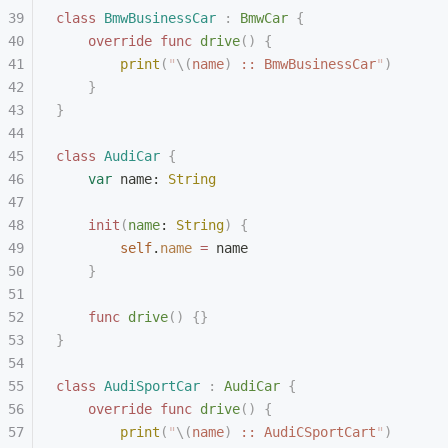
class
 BmwBusinessCar
 :
 BmwCar 
{
    override
 func
 drive
()
 {
        print
(
"
\(
name
)
 :: BmwBusinessCar
"
)
    }
}
class
 AudiCar
 {
    var
 name: 
String
    init
(
name
: 
String
)
 {
        self
.
name
 =
 name
    }
    func
 drive
()
 {}
}
class
 AudiSportCar
 :
 AudiCar 
{
    override
 func
 drive
()
 {
        print
(
"
\(
name
)
 :: AudiCSportCart
"
)