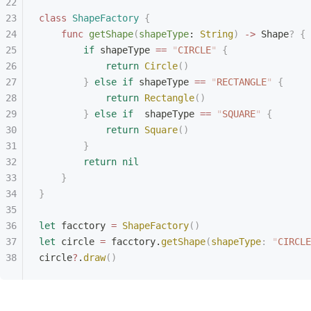
class
 ShapeFactory
 {
    func
 getShape
(
shapeType
: 
String
)
 ->
 Shape
?
 {
        if
 shapeType 
==
 "
CIRCLE
"
 {
            return
 Circle
()
        }
 else
 if
 shapeType 
==
 "
RECTANGLE
"
 {
            return
 Rectangle
()
        }
 else
 if
  shapeType 
==
 "
SQUARE
"
 {
            return
 Square
()
        }
        return
 nil
    }
}
let
 facctory 
=
 ShapeFactory
()
let
 circle 
=
 facctory.
getShape
(
shapeType
:
 "
CIRCLE
circle
?
.
draw
()