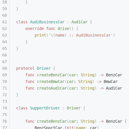
    }
}
class
 AudiBusinessCar
 :
 AudiCar 
{
    override
 func
 drive
()
 {
        print
(
"
\(
name
)
 :: AudiBusinessCar
"
)
    }
}
protocol
 Driver
 {
    func
 createBenzCar
(
car
: 
String
)
 ->
 BenzCar
    func
 createBmwCar
(
car
: 
String
)
 ->
 BmwCar
    func
 createAudiCar
(
car
: 
String
)
 ->
 AudiCar
}
class
 SupportDriver
 :
 Driver 
{
    func
 createBenzCar
(
car
: 
String
)
 ->
 BenzCar 
{
        BenzSportCar.
init
(
name
:
 car
)