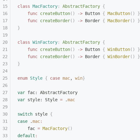
class
 MacFactory
:
 AbstractFactory 
{
    func
 createButton
()
 ->
 Button 
{
 MacButton
()
 }
    func
 createBorder
()
 ->
 Border 
{
 MacBorder
()
 }
}
class
 WinFactory
:
 AbstractFactory 
{
    func
 createButton
()
 ->
 Button 
{
 WinButton
()
 }
    func
 createBorder
()
 ->
 Border 
{
 WinBorder
()
 }
}
enum
 Style
 {
 case
 mac
, 
win
}
var
 fac: AbstractFactory
var
 style: Style 
=
 .
mac
switch
 style 
{
case
 .
mac
:
    fac 
=
 MacFactory
()
default
: