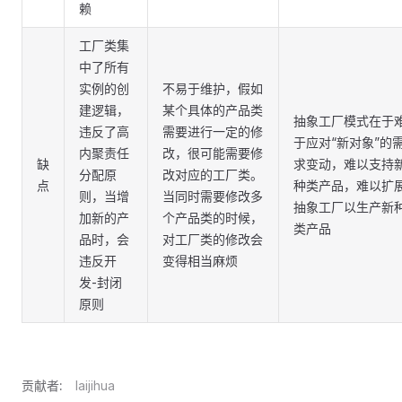
赖
工厂类集
中了所有
实例的创
不易于维护，假如
建逻辑，
某个具体的产品类
抽象工厂模式在于
违反了高
需要进行一定的修
于应对“新对象”的
内聚责任
改，很可能需要修
缺
求变动，难以支持
分配原
改对应的工厂类。
点
种类产品，难以扩
则，当增
当同时需要修改多
抽象工厂以生产新
加新的产
个产品类的时候，
类产品
品时，会
对工厂类的修改会
违反开
变得相当麻烦
发-封闭
原则
贡献者:
laijihua