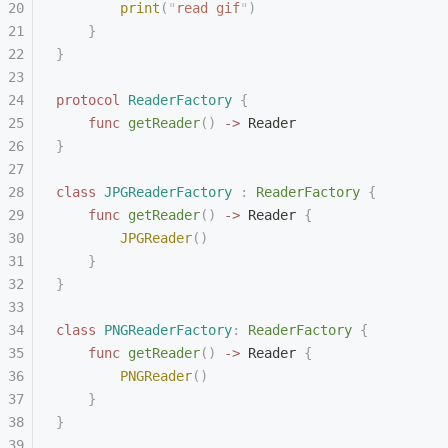
        print
(
"
read gif
"
)
    }
}
protocol
 ReaderFactory
 {
    func
 getReader
()
 ->
 Reader
}
class
 JPGReaderFactory
 :
 ReaderFactory 
{
    func
 getReader
()
 ->
 Reader 
{
        JPGReader
()
    }
}
class
 PNGReaderFactory
:
 ReaderFactory 
{
    func
 getReader
()
 ->
 Reader 
{
        PNGReader
()
    }
}