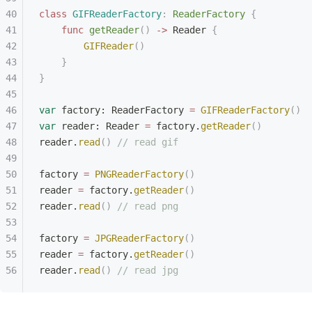
class
 GIFReaderFactory
:
 ReaderFactory 
{
    func
 getReader
()
 ->
 Reader 
{
        GIFReader
()
    }
}
var
 factory: ReaderFactory 
=
 GIFReaderFactory
()
var
 reader: Reader 
=
 factory.
getReader
()
reader.
read
()
 // read gif
factory 
=
 PNGReaderFactory
()
reader 
=
 factory.
getReader
()
reader.
read
()
 // read png
factory 
=
 JPGReaderFactory
()
reader 
=
 factory.
getReader
()
reader.
read
()
 // read jpg