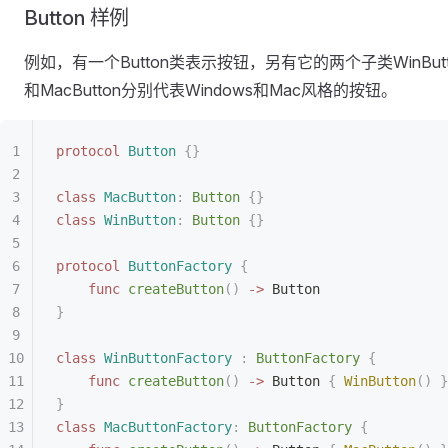
Button 样例
例如，有一个Button类表示按钮，另有它的两个子类WinButt
和MacButton分别代表Windows和Mac风格的按钮。
protocol
 Button
 {}
class
 MacButton
:
 Button 
{}
class
 WinButton
:
 Button 
{}
protocol
 ButtonFactory
 {
    func
 createButton
()
 ->
 Button
}
class
 WinButtonFactory
 :
 ButtonFactory 
{
    func
 createButton
()
 ->
 Button 
{
 WinButton
()
 }
}
class
 MacButtonFactory
:
 ButtonFactory 
{