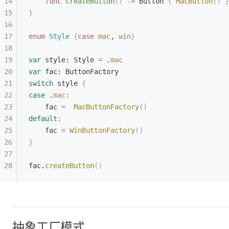
    func
 createButton
()
 ->
 Button 
{
 MacButton
()
 }
}
enum
 Style
 {
case
 mac
, 
win
}
var
 style: Style 
=
 .
mac
var
 fac: ButtonFactory
switch
 style 
{
case
 .
mac
:
    fac 
=
  MacButtonFactory
()
default
:
    fac 
=
 WinButtonFactory
()
}
fac.
createButton
()
抽象工厂模式