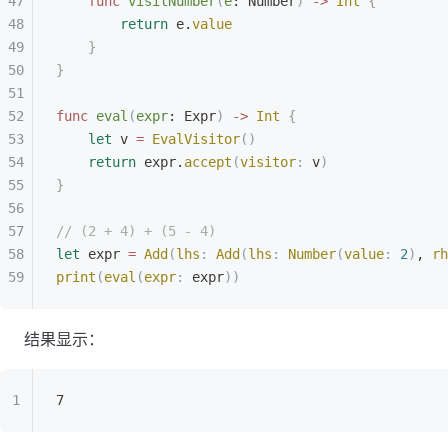
    func
 visitNumber
(
e
: Number
)
 ->
 Int
 {
        return
 e.
value
    }
}
func
 eval
(
expr
: Expr
)
 ->
 Int
 {
    let
 v 
=
 EvalVisitor
()
    return
 expr.
accept
(
visitor
:
 v
)
}
// (2 + 4) + (5 - 4)
let
 expr 
=
 Add
(
lhs
:
 Add
(
lhs
:
 Number
(
value
:
 2
)
, 
rh
print
(
eval
(
expr
:
 expr
))
结果显示：
7