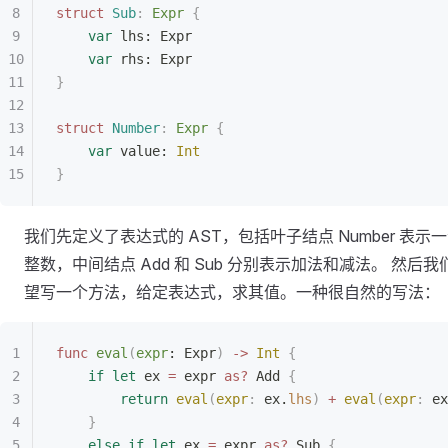
struct
 Sub
:
 Expr 
{
    var
 lhs: Expr
    var
 rhs: Expr
}
struct
 Number
:
 Expr 
{
    var
 value: 
Int
}
我们先定义了表达式的 AST，包括叶子结点 Number 表示
整数，中间结点 Add 和 Sub 分别表示加法和减法。 然后我
望写一个方法，给定表达式，求其值。一种很自然的写法：
func
 eval
(
expr
: Expr
)
 ->
 Int
 {
    if
 let
 ex 
=
 expr 
as?
 Add 
{
        return
 eval
(
expr
:
 ex.
lhs
)
 +
 eval
(
expr
:
 ex
    }
    else
 if
 let
 ex 
=
 expr 
as?
 Sub 
{