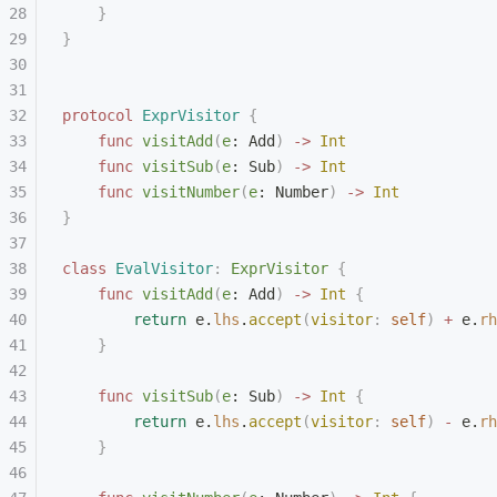
    }
}
protocol
 ExprVisitor
 {
    func
 visitAdd
(
e
: Add
)
 ->
 Int
    func
 visitSub
(
e
: Sub
)
 ->
 Int
    func
 visitNumber
(
e
: Number
)
 ->
 Int
}
class
 EvalVisitor
:
 ExprVisitor 
{
    func
 visitAdd
(
e
: Add
)
 ->
 Int
 {
        return
 e.
lhs
.
accept
(
visitor
:
 self
)
 +
 e.
rh
    }
    func
 visitSub
(
e
: Sub
)
 ->
 Int
 {
        return
 e.
lhs
.
accept
(
visitor
:
 self
)
 -
 e.
rh
    }