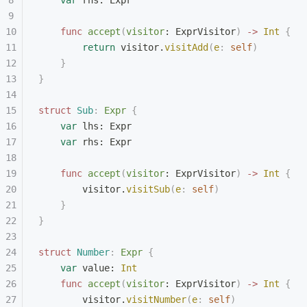
    var
 rhs: Expr
    func
 accept
(
visitor
: ExprVisitor
)
 ->
 Int
 {
        return
 visitor.
visitAdd
(
e
:
 self
)
    }
}
struct
 Sub
:
 Expr 
{
    var
 lhs: Expr
    var
 rhs: Expr
    func
 accept
(
visitor
: ExprVisitor
)
 ->
 Int
 {
        visitor.
visitSub
(
e
:
 self
)
    }
}
struct
 Number
:
 Expr 
{
    var
 value: 
Int
    func
 accept
(
visitor
: ExprVisitor
)
 ->
 Int
 {
        visitor.
visitNumber
(
e
:
 self
)