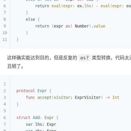
        return
 eval
(
expr
:
 ex.
lhs
)
 -
 eval
(
expr
:
 ex
    }
    else
 {
        return
 (
expr 
as!
 Number
)
.
value
    }
}
这样确实能达到目的，但是反复的
类型转换，代码太
as?
丑陋了。
protocol
 Expr
 {
    func
 accept
(
visitor
: ExprVisitor
)
 ->
 Int
}
struct
 Add
:
 Expr 
{
    var
 lhs: Expr