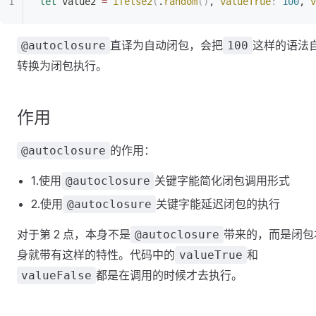
let
 value2 
=
 ifelse2
(
.
random
()
, 
valueTrue
:
 100
, 
v
直译为自动闭包，会把
这样的语法
@autoclosure
100
转换为闭包执行。
作用
的作用：
@autoclosure
1.使用
关键字能简化闭包调用形式
@autoclosure
2.使用
关键字能延迟闭包的执行
@autoclosure
对于第 2 点，本身不是
带来的，而是闭包
@autoclosure
身就带有这样的特性。代码中的
和
valueTrue
都是在调用的时候才去执行。
valueFalse