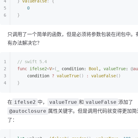
}
 valueFalse
:
 {
    0
}
只调用了一个简单的函数，但是必须将参数包装在闭包中。
有办法解决它？
// swift 5.4
func
 ifelse2
<
V
>(
_
 condition: 
Bool
, 
valueTrue
: 
@
au
    condition 
?
 valueTrue
()
 :
 valueFalse
()
}
在
中，
和
添加了
ifelse2
valueTrue
valueFalse
属性关键字。但是调用代码就变得更加简
@autoclosure
了：