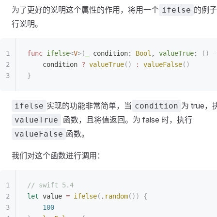
为了更好的说明这个属性的作用，将用一个
的例子
ifelse
行说明。
func
 ifelse
<
V
>(
_
 condition: 
Bool
, 
valueTrue
: 
()
 -
    condition 
?
 valueTrue
()
 :
 valueFalse
()
}
实现的功能非常简单，当
为 true
ifelse
condition
函数，且将值返回。为 false 时，执行
valueTrue
函数。
valueFalse
我们对这个函数进行调用：
// swift 5.4
let
 value 
=
 ifelse
(
.
random
())
 {
    100