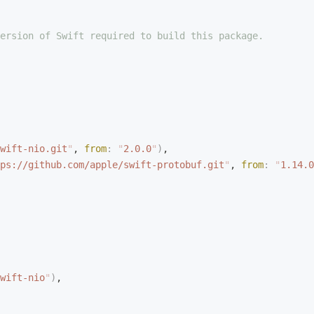
ersion of Swift required to build this package.
wift-nio.git
"
, 
from
:
 "
2.0.0
"
)
,
ps://github.com/apple/swift-protobuf.git
"
, 
from
:
 "
1.14.0
wift-nio
"
)
,