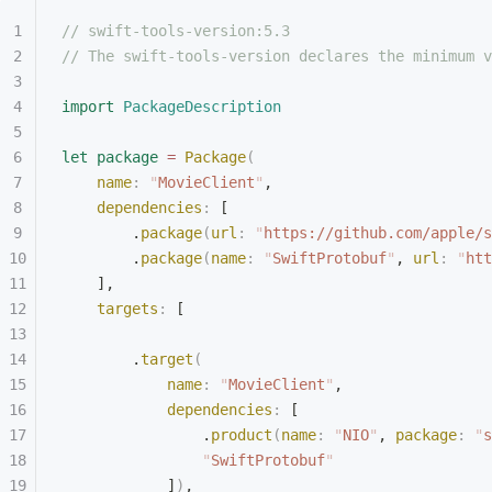
// swift-tools-version:5.3
// The swift-tools-version declares the minimum v
import
 PackageDescription
let
 package
 =
 Package
(
    name
:
 "
MovieClient
"
,
    dependencies
:
 [
        .
package
(
url
:
 "
https://github.com/apple/s
        .
package
(
name
:
 "
SwiftProtobuf
"
, 
url
:
 "
htt
    ],
    targets
:
 [
        .
target
(
            name
:
 "
MovieClient
"
,
            dependencies
:
 [
                .
product
(
name
:
 "
NIO
"
, 
package
:
 "
s
                "
SwiftProtobuf
"
            ]
)
,