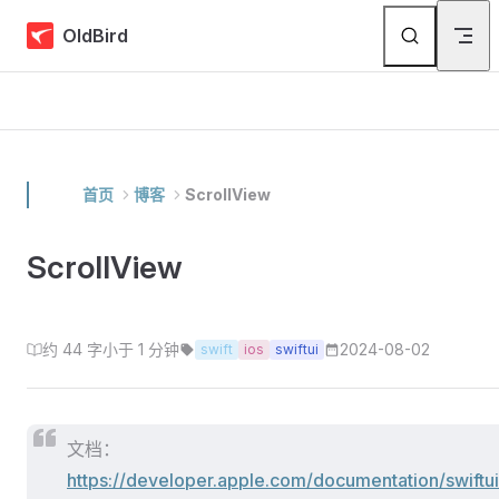
Skip to content
OldBird
首页
博客
ScrollView
ScrollView
约 44 字
小于 1 分钟
2024-08-02
swift
ios
swiftui
文档：
https://developer.apple.com/documentation/swiftui