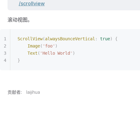
/scrollview
滚动视图。
ScrollView
(
alwaysBounceVertical
:
 true
)
 {
    Image
(
"
foo
"
)
    Text
(
"
Hello World
"
)
}
贡献者:
laijihua