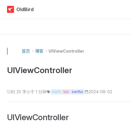
Skip to content
OldBird
首页
博客
UIViewController
UIViewController
约 25 字
小于 1 分钟
2024-08-02
swift
ios
swiftui
UIViewController