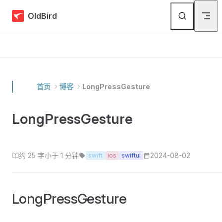
Skip to content
OldBird
首页
博客
LongPressGesture
LongPressGesture
约 25 字
小于 1 分钟
2024-08-02
swift
ios
swiftui
LongPressGesture